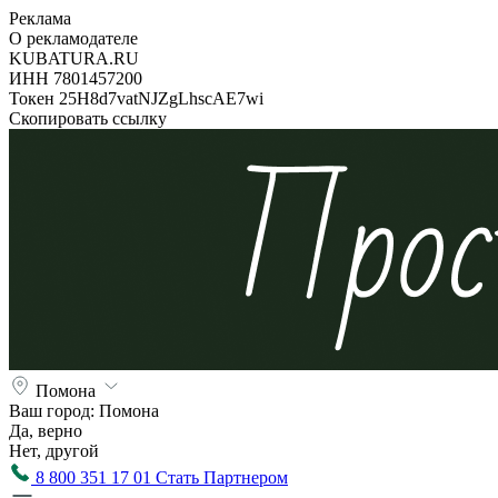
Реклама
О рекламодателе
KUBATURA.RU
ИНН 7801457200
Токен 25H8d7vatNJZgLhscAE7wi
Скопировать ссылку
Помона
Ваш город:
Помона
Да, верно
Нет, другой
8 800 351 17 01
Стать Партнером