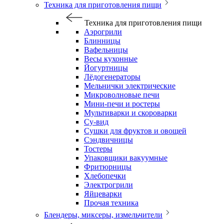
Техника для приготовления пищи
Техника для приготовления пищи
Аэрогрили
Блинницы
Вафельницы
Весы кухонные
Йогуртницы
Лёдогенераторы
Мельнички электрические
Микроволновые печи
Мини-печи и ростеры
Мультиварки и скороварки
Су-вид
Сушки для фруктов и овощей
Сэндвичницы
Тостеры
Упаковщики вакуумные
Фритюрницы
Хлебопечки
Электрогрили
Яйцеварки
Прочая техника
Блендеры, миксеры, измельчители