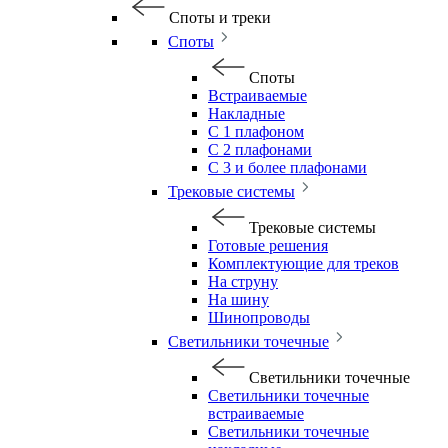
Споты и треки
Споты
Споты
Встраиваемые
Накладные
С 1 плафоном
С 2 плафонами
С 3 и более плафонами
Трековые системы
Трековые системы
Готовые решения
Комплектующие для треков
На струну
На шину
Шинопроводы
Светильники точечные
Светильники точечные
Светильники точечные
встраиваемые
Светильники точечные