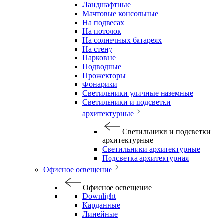
Ландшафтные
Мачтовые консольные
На подвесах
На потолок
На солнечных батареях
На стену
Парковые
Подводные
Прожекторы
Фонарики
Светильники уличные наземные
Светильники и подсветки
архитектурные
Светильники и подсветки
архитектурные
Светильники архитектурные
Подсветка архитектурная
Офисное освещение
Офисное освещение
Downlight
Карданные
Линейные