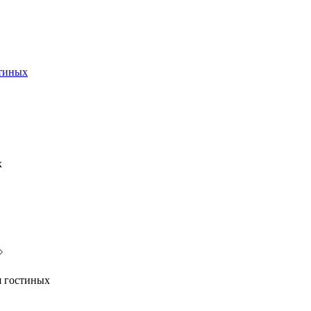
стиных
х
я гостиных