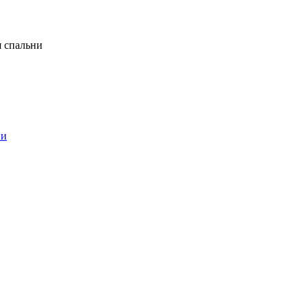
я спальни
ни