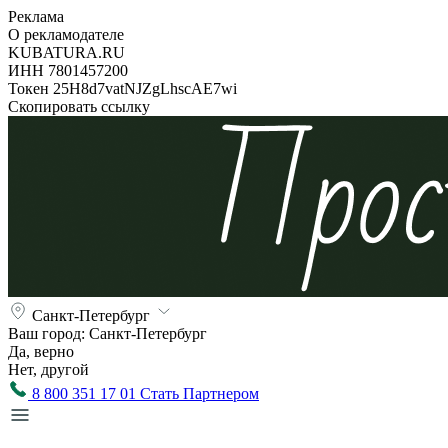
Реклама
О рекламодателе
KUBATURA.RU
ИНН 7801457200
Токен 25H8d7vatNJZgLhscAE7wi
Скопировать ссылку
Санкт-Петербург
Ваш город:
Санкт-Петербург
Да, верно
Нет, другой
8 800 351 17 01
Стать Партнером