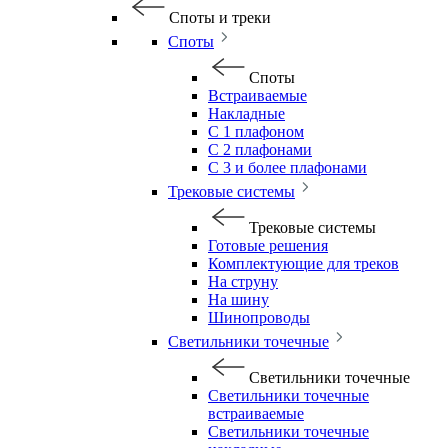
Споты и треки
Споты
Споты
Встраиваемые
Накладные
С 1 плафоном
С 2 плафонами
С 3 и более плафонами
Трековые системы
Трековые системы
Готовые решения
Комплектующие для треков
На струну
На шину
Шинопроводы
Светильники точечные
Светильники точечные
Светильники точечные
встраиваемые
Светильники точечные