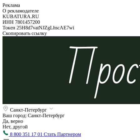
Реклама
О рекламодателе
KUBATURA.RU
ИНН 7801457200
Токен 25H8d7vatNJZgLhscAE7wi
Скопировать ссылку
Санкт-Петербург
Ваш город:
Санкт-Петербург
Да, верно
Нет, другой
8 800 351 17 01
Стать Партнером