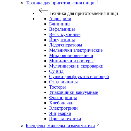
Техника для приготовления пищи
Техника для приготовления пищи
Аэрогрили
Блинницы
Вафельницы
Весы кухонные
Йогуртницы
Лёдогенераторы
Мельнички электрические
Микроволновые печи
Мини-печи и ростеры
Мультиварки и скороварки
Су-вид
Сушки для фруктов и овощей
Сэндвичницы
Тостеры
Упаковщики вакуумные
Фритюрницы
Хлебопечки
Электрогрили
Яйцеварки
Прочая техника
Блендеры, миксеры, измельчители