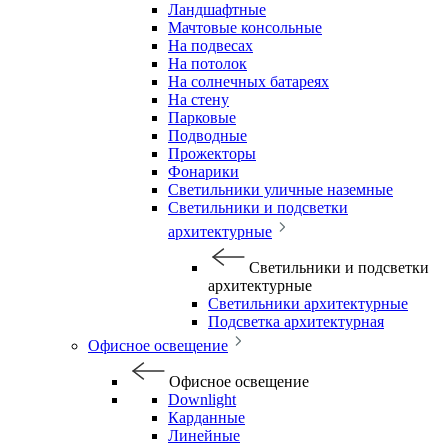
Ландшафтные
Мачтовые консольные
На подвесах
На потолок
На солнечных батареях
На стену
Парковые
Подводные
Прожекторы
Фонарики
Светильники уличные наземные
Светильники и подсветки
архитектурные
Светильники и подсветки
архитектурные
Светильники архитектурные
Подсветка архитектурная
Офисное освещение
Офисное освещение
Downlight
Карданные
Линейные