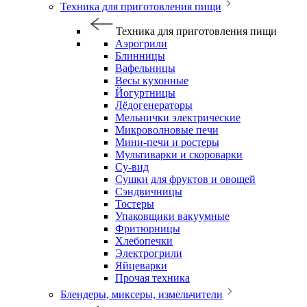
Техника для приготовления пищи
Техника для приготовления пищи
Аэрогрили
Блинницы
Вафельницы
Весы кухонные
Йогуртницы
Лёдогенераторы
Мельнички электрические
Микроволновые печи
Мини-печи и ростеры
Мультиварки и скороварки
Су-вид
Сушки для фруктов и овощей
Сэндвичницы
Тостеры
Упаковщики вакуумные
Фритюрницы
Хлебопечки
Электрогрили
Яйцеварки
Прочая техника
Блендеры, миксеры, измельчители