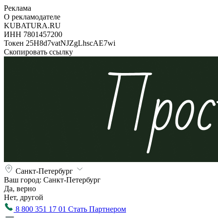
Реклама
О рекламодателе
KUBATURA.RU
ИНН 7801457200
Токен 25H8d7vatNJZgLhscAE7wi
Скопировать ссылку
Санкт-Петербург
Ваш город:
Санкт-Петербург
Да, верно
Нет, другой
8 800 351 17 01
Стать Партнером