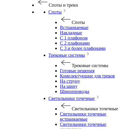
Споты и треки
Споты
Споты
Встраиваемые
Накладные
С 1 плафоном
С 2 плафонами
С 3 и более плафонами
Трековые системы
Трековые системы
Готовые решения
Комплектующие для треков
На струну
На шину
Шинопроводы
Светильники точечные
Светильники точечные
Светильники точечные
встраиваемые
Светильники точечные