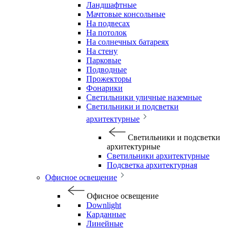
Ландшафтные
Мачтовые консольные
На подвесах
На потолок
На солнечных батареях
На стену
Парковые
Подводные
Прожекторы
Фонарики
Светильники уличные наземные
Светильники и подсветки
архитектурные
Светильники и подсветки
архитектурные
Светильники архитектурные
Подсветка архитектурная
Офисное освещение
Офисное освещение
Downlight
Карданные
Линейные