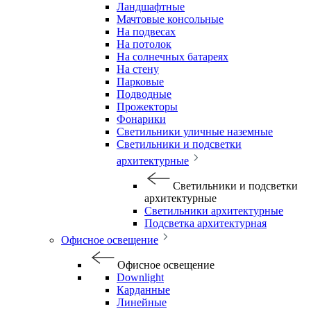
Ландшафтные
Мачтовые консольные
На подвесах
На потолок
На солнечных батареях
На стену
Парковые
Подводные
Прожекторы
Фонарики
Светильники уличные наземные
Светильники и подсветки
архитектурные
Светильники и подсветки
архитектурные
Светильники архитектурные
Подсветка архитектурная
Офисное освещение
Офисное освещение
Downlight
Карданные
Линейные