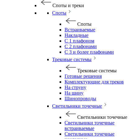
Споты и треки
Споты
Споты
Встраиваемые
Накладные
С 1 плафоном
С 2 плафонами
С 3 и более плафонами
Трековые системы
Трековые системы
Готовые решения
Комплектующие для треков
На струну
На шину
Шинопроводы
Светильники точечные
Светильники точечные
Светильники точечные
встраиваемые
Светильники точечные