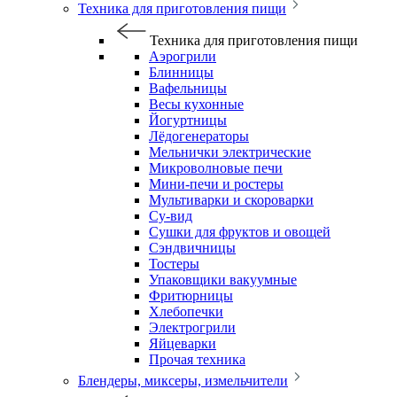
Техника для приготовления пищи
Техника для приготовления пищи
Аэрогрили
Блинницы
Вафельницы
Весы кухонные
Йогуртницы
Лёдогенераторы
Мельнички электрические
Микроволновые печи
Мини-печи и ростеры
Мультиварки и скороварки
Су-вид
Сушки для фруктов и овощей
Сэндвичницы
Тостеры
Упаковщики вакуумные
Фритюрницы
Хлебопечки
Электрогрили
Яйцеварки
Прочая техника
Блендеры, миксеры, измельчители