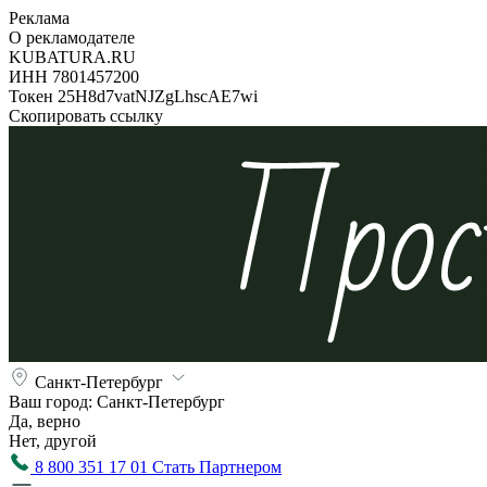
Реклама
О рекламодателе
KUBATURA.RU
ИНН 7801457200
Токен 25H8d7vatNJZgLhscAE7wi
Скопировать ссылку
Санкт-Петербург
Ваш город:
Санкт-Петербург
Да, верно
Нет, другой
8 800 351 17 01
Стать Партнером